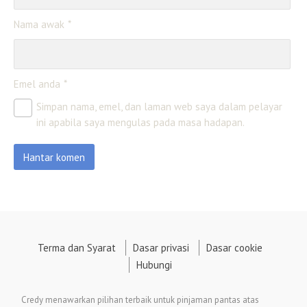
Nama awak
Emel anda
Simpan nama, emel, dan laman web saya dalam pelayar
ini apabila saya mengulas pada masa hadapan.
Terma dan Syarat
Dasar privasi
Dasar cookie
Hubungi
Credy menawarkan pilihan terbaik untuk pinjaman pantas atas