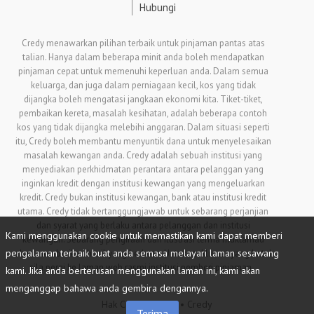
Hubungi
Credy menawarkan pilihan terbaik untuk pinjaman pantas atas
talian. Hanya dalam beberapa minit anda boleh mendapatkan
pinjaman cepat untuk memenuhi keperluan anda. Dalam semua
keluarga, dan juga dalam perniagaan kecil, kos yang tidak
dijangka boleh mengatasi jangkaan ekonomi kita. Tiket-tiket,
pembaikan kereta, masalah kesihatan, adalah beberapa contoh
kos yang tidak dijangka melebihi anggaran. Dalam situasi seperti
itu, Credy boleh membantu menyuntik dana untuk menyelesaikan
masalah kewangan anda. Credy adalah sebuah institusi yang
menyediakan perkhidmatan perantara antara pelanggan yang
inginkan kredit dengan institusi kewangan yang mengeluarkan
kredit. Credy bukan institusi kewangan, bank atau institusi kredit
utama. Credy tidak bertanggungjawab untuk sebarang perjanjian
dan syarat yang berlaku antara pelanggan dan institusi
Kami menggunakan cookie untuk memastikan kami dapat memberi
kewangan. Sebarang pengiraan dan ilustrasi terma muktamad
pengalaman terbaik buat anda semasa melayari laman sesawang
akan memberikan hasil yang berbeza. Untuk maklumat yang betul
sila pergi ke laman web rasmi institusi pemberi pinjaman.
kami. Jika anda berterusan menggunakan laman ini, kami akan
menganggap bahawa anda gembira dengannya.
Hak Cipta © 2018 • Credy
Terima