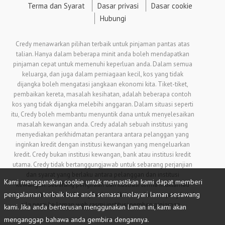
Terma dan Syarat
Dasar privasi
Dasar cookie
Hubungi
Credy menawarkan pilihan terbaik untuk pinjaman pantas atas
talian. Hanya dalam beberapa minit anda boleh mendapatkan
pinjaman cepat untuk memenuhi keperluan anda. Dalam semua
keluarga, dan juga dalam perniagaan kecil, kos yang tidak
dijangka boleh mengatasi jangkaan ekonomi kita. Tiket-tiket,
pembaikan kereta, masalah kesihatan, adalah beberapa contoh
kos yang tidak dijangka melebihi anggaran. Dalam situasi seperti
itu, Credy boleh membantu menyuntik dana untuk menyelesaikan
masalah kewangan anda. Credy adalah sebuah institusi yang
menyediakan perkhidmatan perantara antara pelanggan yang
inginkan kredit dengan institusi kewangan yang mengeluarkan
kredit. Credy bukan institusi kewangan, bank atau institusi kredit
utama. Credy tidak bertanggungjawab untuk sebarang perjanjian
dan syarat yang berlaku antara pelanggan dan institusi
Kami menggunakan cookie untuk memastikan kami dapat memberi
kewangan. Sebarang pengiraan dan ilustrasi terma muktamad
pengalaman terbaik buat anda semasa melayari laman sesawang
akan memberikan hasil yang berbeza. Untuk maklumat yang betul
sila pergi ke laman web rasmi institusi pemberi pinjaman.
kami. Jika anda berterusan menggunakan laman ini, kami akan
menganggap bahawa anda gembira dengannya.