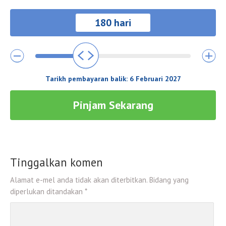
Tarikh pembayaran balik:
6 Februari 2027
Pinjam Sekarang
Tinggalkan komen
Alamat e-mel anda tidak akan diterbitkan. Bidang yang
diperlukan ditandakan *