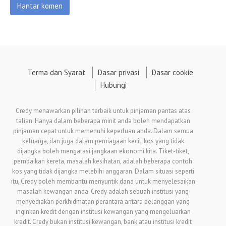
Terma dan Syarat
Dasar privasi
Dasar cookie
Hubungi
Credy menawarkan pilihan terbaik untuk pinjaman pantas atas
talian. Hanya dalam beberapa minit anda boleh mendapatkan
pinjaman cepat untuk memenuhi keperluan anda. Dalam semua
keluarga, dan juga dalam perniagaan kecil, kos yang tidak
dijangka boleh mengatasi jangkaan ekonomi kita. Tiket-tiket,
pembaikan kereta, masalah kesihatan, adalah beberapa contoh
kos yang tidak dijangka melebihi anggaran. Dalam situasi seperti
itu, Credy boleh membantu menyuntik dana untuk menyelesaikan
masalah kewangan anda. Credy adalah sebuah institusi yang
menyediakan perkhidmatan perantara antara pelanggan yang
inginkan kredit dengan institusi kewangan yang mengeluarkan
kredit. Credy bukan institusi kewangan, bank atau institusi kredit