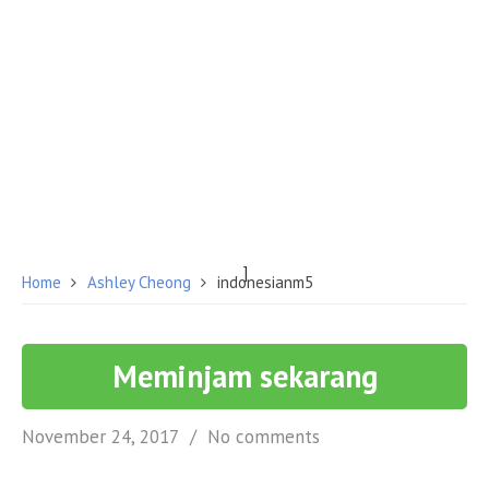
Home
Ashley Cheong
indonesianm5
Meminjam sekarang
November 24, 2017
No comments