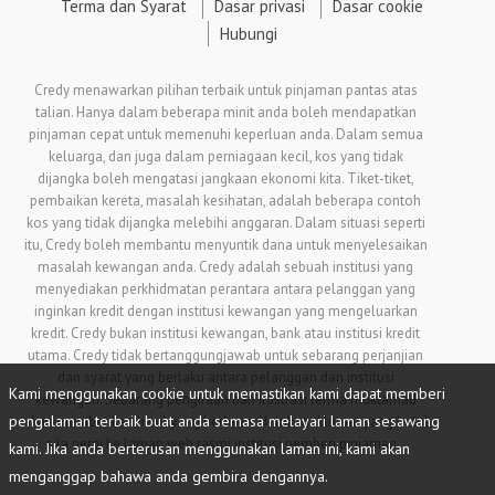
Terma dan Syarat
Dasar privasi
Dasar cookie
Hubungi
Credy menawarkan pilihan terbaik untuk pinjaman pantas atas
talian. Hanya dalam beberapa minit anda boleh mendapatkan
pinjaman cepat untuk memenuhi keperluan anda. Dalam semua
keluarga, dan juga dalam perniagaan kecil, kos yang tidak
dijangka boleh mengatasi jangkaan ekonomi kita. Tiket-tiket,
pembaikan kereta, masalah kesihatan, adalah beberapa contoh
kos yang tidak dijangka melebihi anggaran. Dalam situasi seperti
itu, Credy boleh membantu menyuntik dana untuk menyelesaikan
masalah kewangan anda. Credy adalah sebuah institusi yang
menyediakan perkhidmatan perantara antara pelanggan yang
inginkan kredit dengan institusi kewangan yang mengeluarkan
kredit. Credy bukan institusi kewangan, bank atau institusi kredit
utama. Credy tidak bertanggungjawab untuk sebarang perjanjian
dan syarat yang berlaku antara pelanggan dan institusi
Kami menggunakan cookie untuk memastikan kami dapat memberi
kewangan. Sebarang pengiraan dan ilustrasi terma muktamad
pengalaman terbaik buat anda semasa melayari laman sesawang
akan memberikan hasil yang berbeza. Untuk maklumat yang betul
sila pergi ke laman web rasmi institusi pemberi pinjaman.
kami. Jika anda berterusan menggunakan laman ini, kami akan
menganggap bahawa anda gembira dengannya.